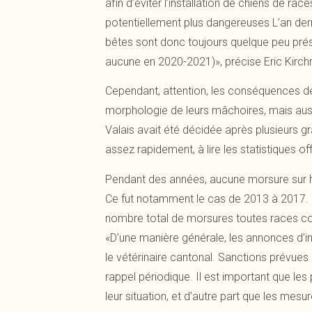
afin d’éviter l’installation de chiens de ra
potentiellement plus dangereuses L’an dern
bêtes sont donc toujours quelque peu prése
aucune en 2020-2021)», précise Eric Kirch
Cependant, attention, les conséquences de
morphologie de leurs mâchoires, mais auss
Valais avait été décidée après plusieurs 
assez rapidement, à lire les statistiques off
Pendant des années, aucune morsure sur hu
Ce fut notamment le cas de 2013 à 2017. D
nombre total de morsures toutes races con
«D’une manière générale, les annonces d’
le vétérinaire cantonal. Sanctions prévu
rappel périodique. Il est important que les 
leur situation, et d’autre part que les mes