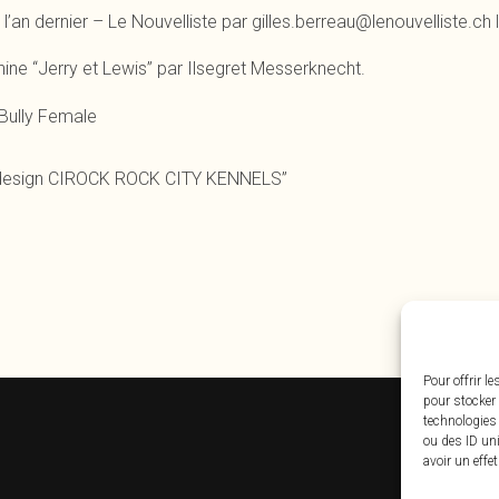
s l’an dernier – Le Nouvelliste
par gilles.berreau@lenouvelliste.ch 
ine “Jerry et Lewis” par Ilsegret Messerknecht
.
Bully Female
nd design CIROCK ROCK CITY KENNELS”
Pour offrir l
pour stocker 
technologies
ou des ID uni
avoir un effe