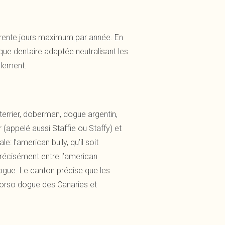
à trente jours maximum par année. En
ique dentaire adaptée neutralisant les
alement.
l terrier, doberman, dogue argentin,
ier (appelé aussi Staffie ou Staffy) et
 l’american bully, qu’il soit
précisément entre l’american
edogue. Le canton précise que les
 corso dogue des Canaries et