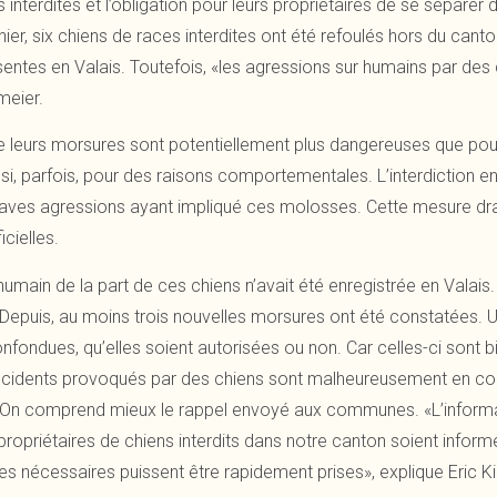
ces interdites et l’obligation pour leurs propriétaires de se sépar
ier, six chiens de races interdites ont été refoulés hors du cant
ntes en Valais. Toutefois, «les agressions sur humains par des ch
meier.
 leurs morsures sont potentiellement plus dangereuses que pour
i, parfois, pour des raisons comportementales. L’interdiction 
graves agressions ayant impliqué ces molosses. Cette mesure dra
icielles.
main de la part de ces chiens n’avait été enregistrée en Valais.
epuis, au moins trois nouvelles morsures ont été constatées. Un 
fondues, qu’elles soient autorisées ou non. Car celles-ci sont 
incidents provoqués par des chiens sont malheureusement en c
es On comprend mieux le rappel envoyé aux communes. «L’informa
propriétaires de chiens interdits dans notre canton soient informés,
ures nécessaires puissent être rapidement prises», explique Eric K