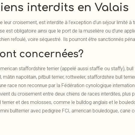
iens interdits en Valais
e leur croisement, est interdite à l’exception d’un séjour limité 
sse est obligatoire ainsi que le port de la muselière ou d’une appl
hien refoulé, voire séquestré. Ils pourront être sanctionnés pén
sont concernées?
american staffordshire terrier (appelé aussi staffie ou staffy), bul
, mâtin napolitain, pitbull terrier, rottweiler, staffordshire bull terr
e race non reconnue par la Fédération cynologique internationale:
ovient du croisement entre deux chiens de races interdites, plus 
 bull terrier et des molosses, comme le bulldog anglais et le boul
s: mini bullterrier avec pedigree FCI, american bouledogue, cane