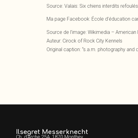
Source:
Valais: Six chiens interdits refoulé
Ma page Facebook:
École d’éducation can
Source de l’image:
Wikimedia – American 
Auteur: Cirock of Rock City Kennels
Original caption: “s.a.m. photography a
Ilsegret Messerknecht
Ch. d’Arche 25A, 1870 Monthey