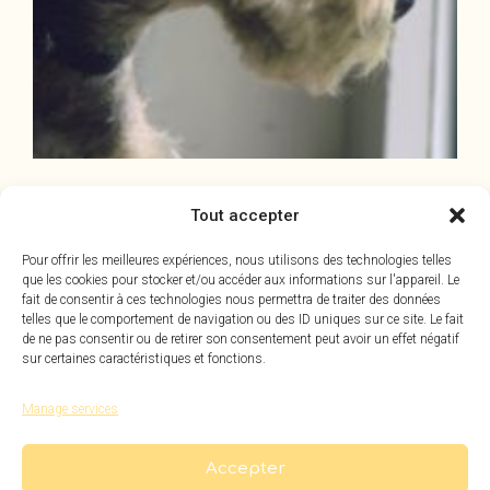
Tout accepter
Pour offrir les meilleures expériences, nous utilisons des technologies telles
Ilsegret Messerknecht
que les cookies pour stocker et/ou accéder aux informations sur l'appareil. Le
Ch. d’Arche 25A, 1870 Monthey
fait de consentir à ces technologies nous permettra de traiter des données
telles que le comportement de navigation ou des ID uniques sur ce site. Le fait
024 471 33 88
/
079 630 51 48
de ne pas consentir ou de retirer son consentement peut avoir un effet négatif
ecole-pension-chien@messerknecht.ch
sur certaines caractéristiques et fonctions.
Manage services
École d'éducation canine
Jerry&Lewis
Accepter