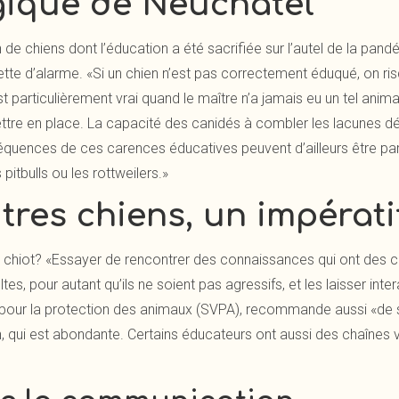
gique de Neuchâtel
 de chiens dont l’éducation a été sacrifiée sur l’autel de la pan
tte d’alarme. «Si un chien n’est pas correctement éduqué, on risq
 particulièrement vrai quand le maître n’a jamais eu un tel anima
ttre en place. La capacité des canidés à combler les lacunes dé
nséquences de ces carences éducatives peuvent d’ailleurs être p
itbulls ou les rottweilers.»
tres chiens, un impérati
r un chiot? «Essayer de rencontrer des connaissances qui ont des 
es, pour autant qu’ils ne soient pas agressifs, et les laisser in
our la protection des animaux (SVPA), recommande aussi «de se 
, qui est abondante. Certains éducateurs ont aussi des chaînes 