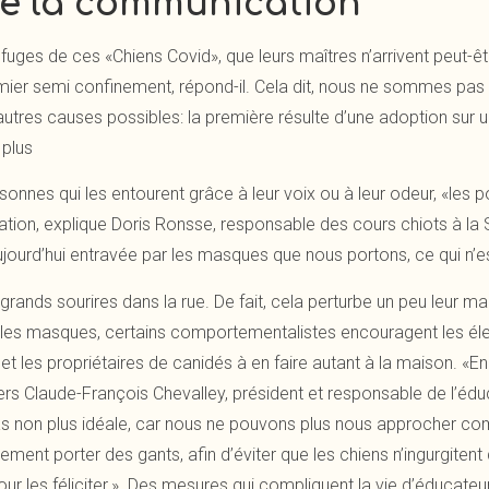
e la communication
efuges de ces «Chiens Covid», que leurs maîtres n’arrivent peut-êt
ier semi confinement, répond-il. Cela dit, nous ne sommes pas à
utres causes possibles: la première résulte d’une adoption sur u
 plus
rsonnes qui les entourent grâce à leur voix ou à leur odeur, «les
tion, explique Doris Ronsse, responsable des cours chiots à la
aujourd’hui entravée par les masques que nous portons, ce qui n
 de grands sourires dans la rue. De fait, cela perturbe un peu leur
c les masques, certains comportementalistes encouragent les él
et les propriétaires de canidés à en faire autant à la maison. «En
ers Claude-François Chevalley, président et responsable de l’éd
pas non plus idéale, car nous ne pouvons plus nous approcher c
ment porter des gants, afin d’éviter que les chiens n’ingurgitent
 les féliciter.» Des mesures qui compliquent la vie d’éducateur 