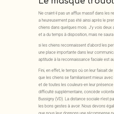
Le masque troubl
Ne craint-il pas un afflux massif dans les r
a heureusement pas été ainsi après le prem
chiens dans quelques mois. J’y vois deux a
et a du temps à disposition, mais ne saura
si les chiens reconnaissent d’abord les pe
une place importante dans leur communica
aptitude à la reconnaissance faciale est 
Fini, en effet, le temps où on leur faisait
que les chiens se familiarisent mieux ave
et de toutes les couleurs-en leur présence 
difficulté supplémentaire, concède volonti
Bussigny (VD). La distance sociale n’est 
les bons gestes à avoir. Nous devons égale
que nous leur donnons une récompense pour