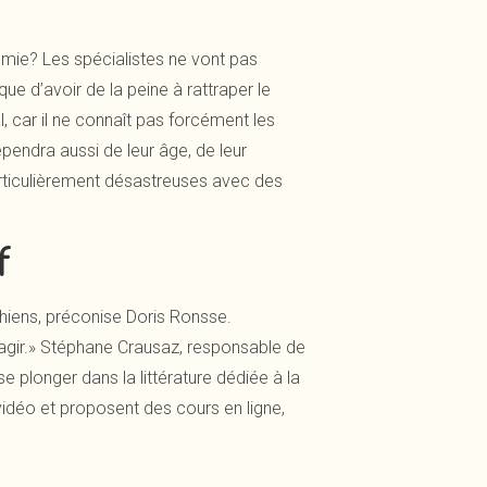
démie? Les spécialistes ne vont pas
ue d’avoir de la peine à rattraper le
l, car il ne connaît pas forcément les
pendra aussi de leur âge, de leur
articulièrement désastreuses avec des
f
chiens, préconise Doris Ronsse.
teragir.» Stéphane Crausaz, responsable de
plonger dans la littérature dédiée à la
vidéo et proposent des cours en ligne,