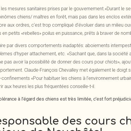
 les mesures sanitaires prises par le gouvernement.«Durant le s
inômes chiens/ maîtres en forêt, mais pas dans les enclos extéri
e aux ordres, c’est trop compliqué d’évoluer dans un milieu ouv
 en petits «rebelles» poilus en puissance, prêts à braver de nomb
ire par divers comportements inadaptés: aboiements intempesti
lèmes d’hyper attachement, etc. «Sachant que, dans la société ac
e ne pas avoir la possibilité de donner des cours pour chiots», aj
portement. Claude-François Chevalley met également le doigt sur
i -confinements «Pour habituer les chiens à l’environnement urbai
ir aux heures les plus fréquentées conseille-t-il.
olérance à l’égard des chiens est très limitée, c’est fort préjudic
esponsable des cours ch