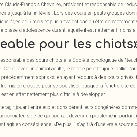
e Claude-François Chevalley, président et responsable de l’édu
oins jusqu’à la fin février. Lors des cours en petits groupes d
ns âgés de 6 mois et plus n’avaient pas pu être correctement so
une phase d’adolescence durant laquelle il est nettement moins ai
able pour les chiots
esponsable des cours chiots à la Société cynologique de Neuc
. Car si, avec un animal adulte, le maître peut toujours pallier l’
a précédemment appris ou en ayant recours à des cours privés, to
tre mis en groupes pour se socialiser, puisque la fenêtre dite de s
est en effet nettement plus difficile à développer.
 interagir, jouant entre eux et considérant leurs congénères co
annonciateurs de ce qui pourrait devenir un problème important (pe
ssent agir en conséquence. «De plus, il s’agit là d’une vraie source