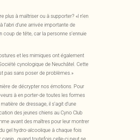
re plus à maîtriser ou à supporter? «l n’en
 l’abri d’une arrivée importante de
n coup de tête, car la personne s’ennuie
 postures et les mimiques ont également
 Société cynologique de Neuchâtel. Cette
’est pas sans poser de problèmes.»
 manière de décrypter nos émotions. Pour
eveurs à en porter-de toutes les formes
 matière de dressage, il s’agit d’une
ucation des jeunes chiens au Cyno Club
omme avant des maîtres pour leur montrer
 du gel hydro-alcoolique à chaque fois
canin, quand toutefois celle-ci peut se