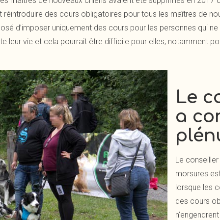
 les maîtres de nouveaux chiens avaient été supprimés en 2017 d
it réintroduire des cours obligatoires pour tous les maîtres de n
é d’imposer uniquement des cours pour les personnes qui ne d
 leur vie et cela pourrait être difficile pour elles, notamment po
Le co
a co
plé
Le conseille
morsures est
lorsque les c
des cours obl
n’engendrent 