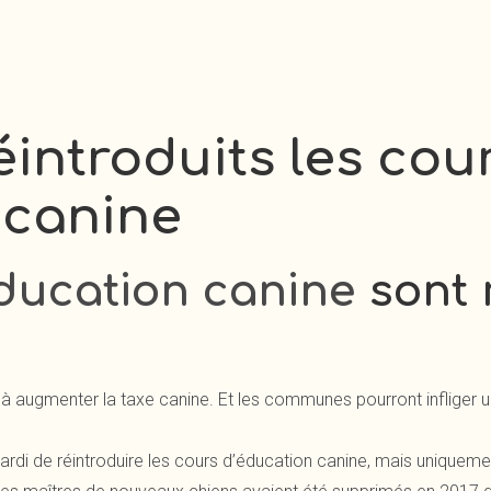
introduits les cou
 canine
ducation canine
sont 
é à augmenter la taxe canine. Et les communes pourront inflige
di de réintroduire les cours d’éducation canine, mais uniqueme